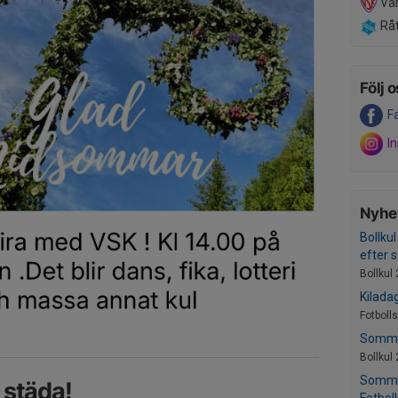
Vä
Råt
Följ o
F
I
Nyhet
Bollku
efter
Bollkul
Kilada
Fotboll
Sommar
Bollkul
Somma
, städa!