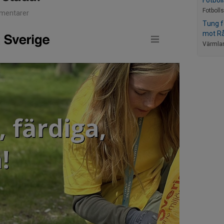
Fotboll
Fotboll
mentarer
Tung f
mot R
Värmla