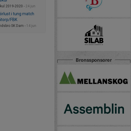
skul
skul 2019-2020 -
24 jun
örlust i tung match
åtorp/FBK
ndsbro SK Dam -
14 jun
Bronssponsorer