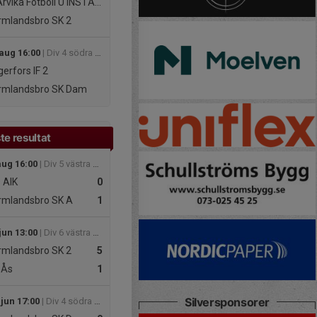
rvika Fotboll U INSTÄLLD
mlandsbro SK 2
 aug 16:00
| Div 4 södra damer 2026
erfors IF 2
rmlandsbro SK Dam
te resultat
aug 16:00
| Div 5 västra herrar 2026
s AIK
0
mlandsbro SK A
1
jun 13:00
| Div 6 västra herrar 2026
mlandsbro SK 2
5
 Ås
1
Silversponsorer
 jun 17:00
| Div 4 södra damer 2026