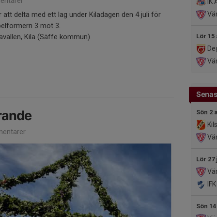
ntarer
IK A
t delta med ett lag under Kiladagen den 4 juli för
Vär
pelformern 3 mot 3.
avallen, Kila (Säffe kommun).
Lör 15
Deg
Vä
Senas
rande
Sön 2 
Kil
entarer
Vär
Lör 27 
Vär
IFK
Sön 14