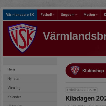
Värmlandsbro SK
Fotboll
Ungdom
Motion
K
Värmlandsb
Hem
Klubbshop
Nyheter
Våra lag
Fotbollskul 2019-2020
Kiladagen 20
Kalender