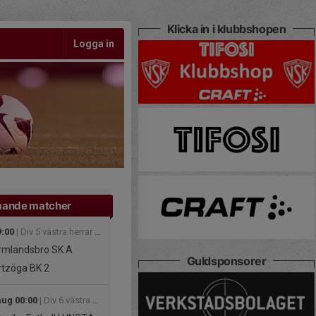
Klicka in i klubbshopen
Logga in
ande matcher
9:00
| Div 5 västra herrar 2026
mlandsbro SK A
Guldsponsorer
tzöga BK 2
aug 00:00
| Div 6 västra herrar 2026