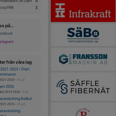
rmlandsbro SK Dam
0
orp/FBK
2
ss på...
acebook
nstagram
er från våra lag
l 2021-2023 / Start
 sommaren
 2021-2023 -
31 jul
gen 2026
skul 2019-2020 -
3 jul
avslutning Bollkul
 2021-2023 -
25 jun
ravslutning