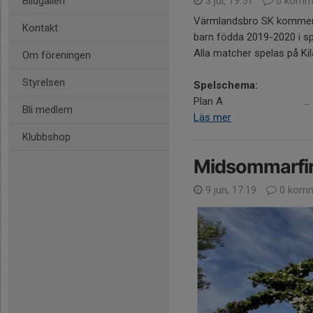
Bildgalleri
3 jul, 19:51
0 komme
Värmlandsbro SK kommer at
Kontakt
barn födda 2019-2020 i s
Alla matcher spelas på Kil
Om föreningen
Styrelsen
Spelschema:
Plan A ...
Bli medlem
Läs mer
Klubbshop
Midsommarfi
9 jun, 17:19
0 komm