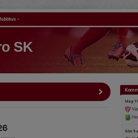
lubbhus
ro SK
Komm
Idag 1
Vär
Her
26
Sön 9 