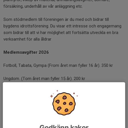
försäkring, underhåll av vår anläggning etc.
Som stödmedlem till föreningen är du med och bidrar till
bygdens idrottsförening. Du visar ett intresse och engagemang
som bidrar till att vi har möjlighet att fortsätta utveckla en bra
verksamhet för alla åldrar
Medlemsavgifter 2026
Fotboll, Tabata, Gympa (From året man fyller 16 år). 350 kr
Ungdom. (Tom året man fyller 15 år). 200 kr
Stödmedlem. 200 kr
Familj. Boende på samma adress. Barn tom 18 år. 600 kr
Viktigt att man noterar uppgifter på alla som skall ingå i
medlemskapet.
Godkänn kakor