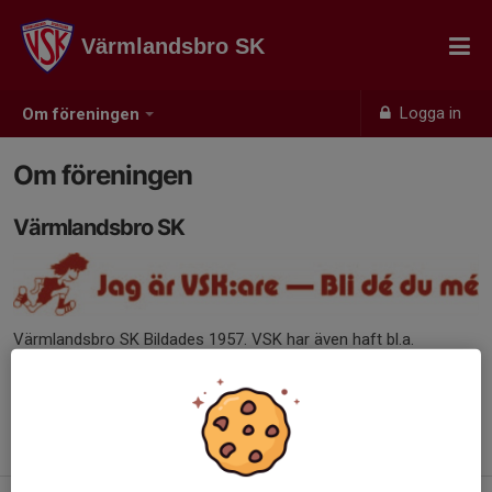
Värmlandsbro SK
Logga in
Om föreningen
Om föreningen
Värmlandsbro SK
Värmlandsbro SK Bildades 1957. VSK har även haft bl.a.
innebandy-, bowling- och badmintonverksamhet.
Brovallen är klubbens hemmaplan, med den närliggande
klubblokalen Majorskullen.
Klubbens logga gjordes av Rune Wittenstam i slutet av 60-talet.