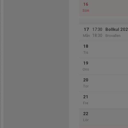
16
Sön
17
17:30
Bollkul 20
18:30
Mån
Brovallen
18
Tis
19
Ons
20
Tor
21
Fre
22
Lör