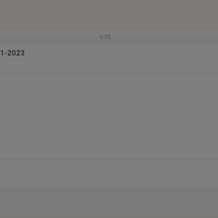
v.33
21-2023