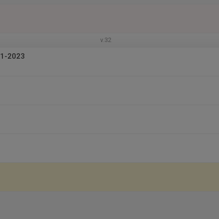
v.32
21-2023