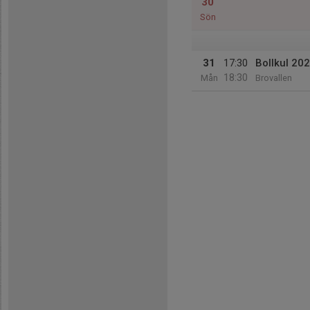
30
Sön
31
17:30
Bollkul 20
18:30
Mån
Brovallen