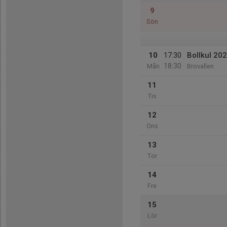
9
Sön
10
17:30
Bollkul 20
18:30
Mån
Brovallen
11
Tis
12
Ons
13
Tor
14
Fre
15
Lör