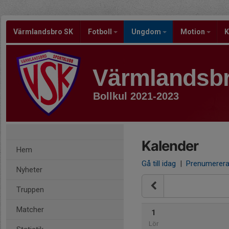
Värmlandsbro SK
Fotboll
Ungdom
Motion
K
Värmlandsb
Bollkul 2021-2023
Kalender
Hem
Gå till idag
|
Prenumerer
Nyheter
Truppen
Matcher
1
Lör