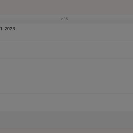
v.35
21-2023