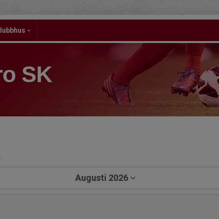
lubbhus
ro SK
a
Augusti 2026