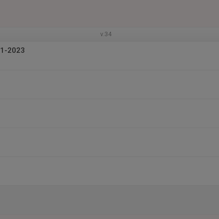
v.34
21-2023