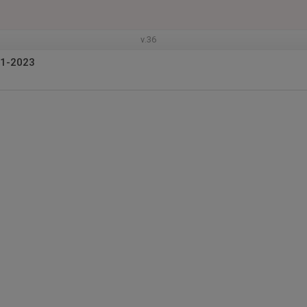
v.36
21-2023