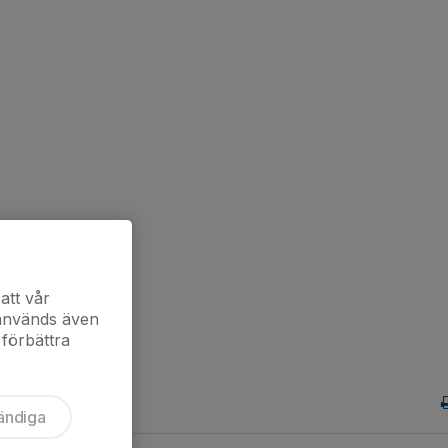
att vår
 används även
 förbättra
ändiga