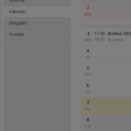
Statistik
2
Kalender
Sön
Bildgalleri
3
17:30
Bollkul 20
Kontakt
18:30
Mån
Brovallen
4
Tis
5
Ons
6
Tor
7
Fre
8
Lör