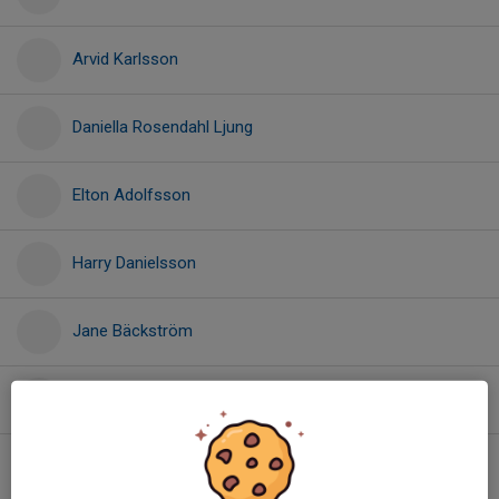
Arvid Karlsson
Daniella Rosendahl Ljung
Elton Adolfsson
Harry Danielsson
Jane Bäckström
Leia Redin
Leo Jarl Johansson