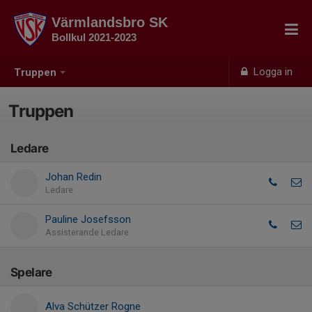
Värmlandsbro SK
Bollkul 2021-2023
Logga in
Truppen
Truppen
Ledare
Johan Redin
Ledare
Pauline Josefsson
Assisterande Ledare
Spelare
Alva Schützer Rogne