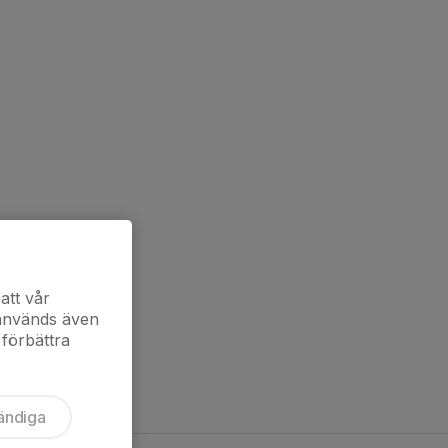
att vår
 används även
 förbättra
ändiga