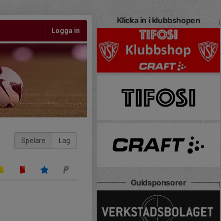
Klicka in i klubbshopen
Logga in
Spelare
Lag
Guldsponsorer