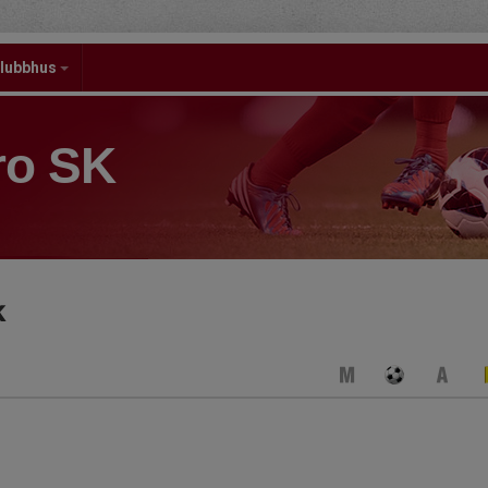
lubbhus
ro SK
k