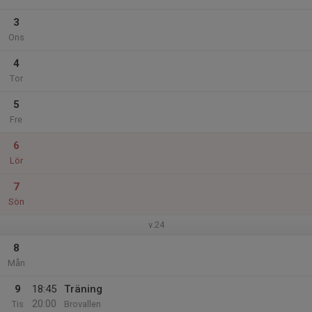
3
Ons
4
Tor
5
Fre
6
Lör
7
Sön
v.24
8
Mån
9
18:45
Träning
20:00
Tis
Brovallen