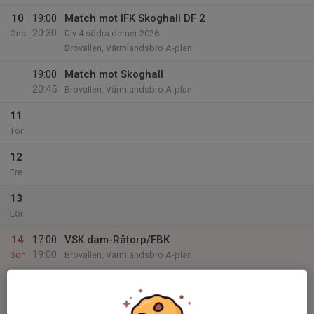
10
19:00
Match mot IFK Skoghall DF 2
20:30
Ons
Div 4 södra damer 2026
Brovallen, Värmlandsbro A-plan
19:00
Match mot Skoghall
20:45
Brovallen, Värmlandsbro A-plan
11
Tor
12
Fre
13
Lör
14
17:00
VSK dam-Råtorp/FBK
19:00
Sön
Brovallen, Värmlandsbro A-plan
17:00
Match mot Råtorp/FBK
18:30
Div 4 södra damer 2026
Brovallen, Värmlandsbro A-plan