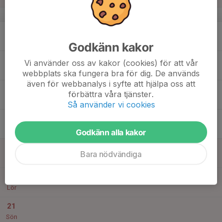
v.25
15
Mån
Godkänn kakor
16
Vi använder oss av kakor (cookies) för att vår
Tis
webbplats ska fungera bra för dig. De används
även för webbanalys i syfte att hjälpa oss att
17
förbättra våra tjänster.
Ons
Så använder vi cookies
18
Tor
Godkänn alla kakor
19
Bara nödvändiga
Fre
20
Lör
21
Sön