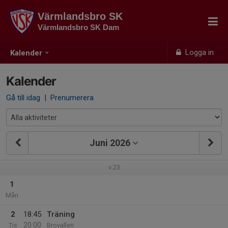
Värmlandsbro SK
Värmlandsbro SK Dam
Logga in
Kalender
Kalender
Gå till idag
|
Prenumerera
Juni 2026
v.23
1
Mån
2
18:45
Träning
20:00
Tis
Brovallen