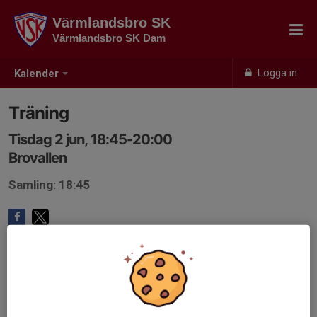
Värmlandsbro SK
Värmlandsbro SK Dam
Logga in
Kalender
Träning
Tisdag 2 jun, 18:45-20:00
Brovallen
Samling: 18:45