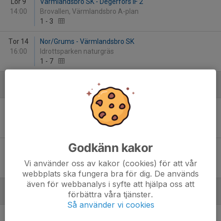
Lör 9
Värmlandsbro SK - Degerfors IF 2
14:00
Brovallen, Värmlandsbro A-plan
1
-
3
Tor 14
Nor/Grums - Värmlandsbro SK
16:00
Idrottsparken naturgräs
1
-
7
Juni
Ons 10
Värmlandsbro SK - IFK Skoghall DF 2
19:00
Brovallen, Värmlandsbro A-plan
6
-
2
Godkänn kakor
Sön 14
Värmlandsbro SK - Råtorp/FBK
17:00
Brovallen, Värmlandsbro A-plan
Vi använder oss av kakor (cookies) för att vår
0
-
2
webbplats ska fungera bra för dig. De används
även för webbanalys i syfte att hjälpa oss att
förbättra våra tjänster.
Augusti
Så använder vi cookies
Lör 15
Degerfors IF 2 - Värmlandsbro SK