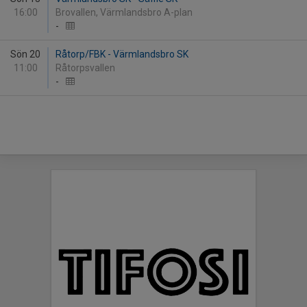
16:00
Brovallen, Värmlandsbro A-plan
-
Sön 20
Råtorp/FBK - Värmlandsbro SK
11:00
Råtorpsvallen
-