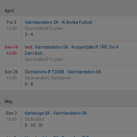
April
Fre 3
Värmlandsbro SK - IK Arvika Fotboll
12:00
Sporthälla IP D-plan
3
-
4
Sön 19
Inst.
Värmlandsbro SK - Kroppefjälls IF /ÅIF, Div.4
12:00
Dam Boh...
Sporthälla IP C-plan
Sön 26
Slottsbrons IF F2008 - Värmlandsbro SK
16:00
Strandvallen, Slottsbron
0
-
8
Maj
Sön 3
Karlskoga SK - Värmlandsbro SK
16:00
Stråvallen
0
-
10