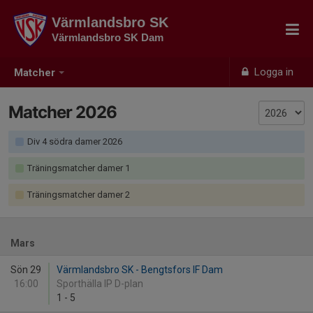
Värmlandsbro SK
Värmlandsbro SK Dam
Logga in
Matcher
Matcher 2026
Div 4 södra damer 2026
Träningsmatcher damer 1
Träningsmatcher damer 2
Mars
Sön 29
Värmlandsbro SK - Bengtsfors IF Dam
16:00
Sporthälla IP D-plan
1
-
5