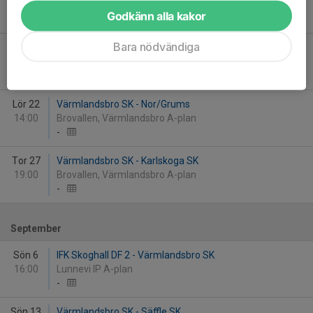
16:00
Stora Valla A-plan
Godkänn alla kakor
-
Bara nödvändiga
Tis 18
Säffle SK - Värmlandsbro SK
19:00
Sporthälla IP A-plan
-
Lör 22
Värmlandsbro SK - Nor/Grums
14:00
Brovallen, Värmlandsbro A-plan
-
Tor 27
Värmlandsbro SK - Karlskoga SK
19:00
Brovallen, Värmlandsbro A-plan
-
September
Sön 6
IFK Skoghall DF 2 - Värmlandsbro SK
16:00
Lunnevi IP A-plan
-
Sön 13
Värmlandsbro SK - Säffle SK