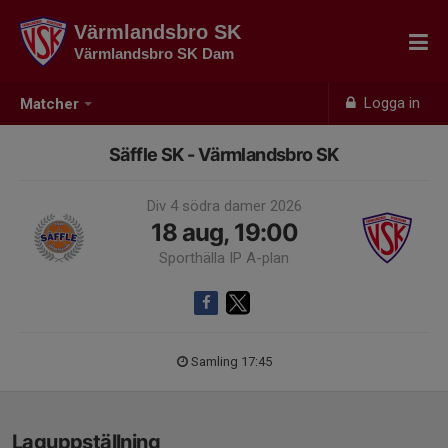
Värmlandsbro SK
Värmlandsbro SK Dam
Logga in
Matcher
Säffle SK - Värmlandsbro SK
Div 4 södra damer 2026
18 aug, 19:00
Sporthälla IP A-plan
Samling 17:45
Laguppställning