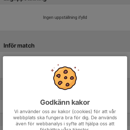
Ingen uppställning ifylld
Inför match
Inget skrivet
Tabell
Godkänn kakor
Div 4 södra damer 2026
M
+/-
P
Vi använder oss av kakor (cookies) för att vår
webbplats ska fungera bra för dig. De används
1. Säffle SK
5
8
13
även för webbanalys i syfte att hjälpa oss att
förbättra våra tjänster.