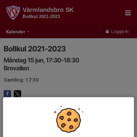
Värmlandsbro SK
Bollkul 2021-2023
Logga in
Kalender
Bollkul 2021-2023
Måndag 15 jun, 17:30-18:30
Brovallen
Samling: 17:30