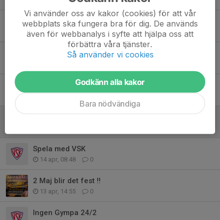
Vi använder oss av kakor (cookies) för att vår
Föreningsträffen på Medis
webbplats ska fungera bra för dig. De används
2 maj, 11:52
0
även för webbanalys i syfte att hjälpa oss att
förbättra våra tjänster.
Nu tränar vi ute!
Så använder vi cookies
26 apr, 20:06
0
Godkänn alla kakor
V-bro helg
22 apr, 06:57
0
Bara nödvändiga
Valborg
21 apr, 08:39
0
Spela med VSK
14 apr, 08:48
0
2 Maj blir det fest !!
13 apr, 14:55
0
Ingen Gympa 24/2