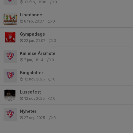
17 feb, 18:36
0
Linedance
8 feb, 20:37
0
Gympadags
22 jan, 21:07
0
Kallelse Årsmöte
7 jan, 18:14
0
Bingolotter
12 nov 2025
0
Lussefest
12 nov 2025
0
Nyheter
27 sep 2025
0