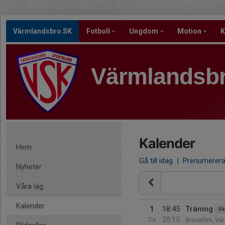
Värmlandsbro SK
Fotboll
Ungdom
Motion
K
Värmlandsb
Kalender
Hem
Gå till idag
|
Prenumerer
Nyheter
Våra lag
Kalender
1
18:45
Träning
Vä
20:15
Tis
Brovallen, Vä