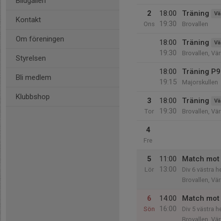
Bildgalleri
2
18:00
Träning
Vä
Kontakt
19:30
Ons
Brovallen
Om föreningen
18:00
Träning
Vä
19:30
Brovallen, Vä
Styrelsen
18:00
Träning P9
Bli medlem
19:15
Majorskullen
Klubbshop
3
18:00
Träning
Vä
19:30
Tor
Brovallen, Vä
4
Fre
5
11:00
Match mot
13:00
Lör
Div 6 västra h
Brovallen, Vä
6
14:00
Match mot 
16:00
Sön
Div 5 västra h
Brovallen, Vä