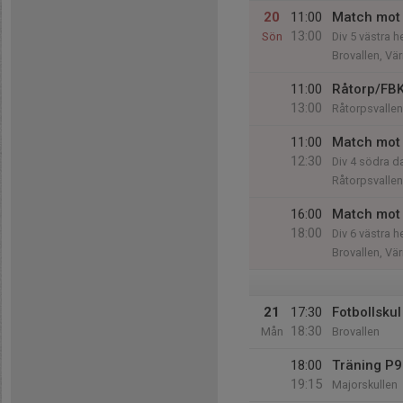
20
11:00
Match mot 
13:00
Sön
Div 5 västra h
Brovallen, Vä
11:00
Råtorp/FB
13:00
Råtorpsvallen
11:00
Match mot
12:30
Div 4 södra 
Råtorpsvallen
16:00
Match mot 
18:00
Div 6 västra h
Brovallen, Vä
21
17:30
Fotbollsku
18:30
Mån
Brovallen
18:00
Träning P9
19:15
Majorskullen