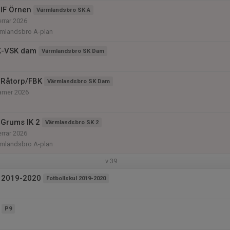
IF Örnen
Värmlandsbro SK A
errar 2026
rmlandsbro A-plan
K-VSK dam
Värmlandsbro SK Dam
 Råtorp/FBK
Värmlandsbro SK Dam
damer 2026
Grums IK 2
Värmlandsbro SK 2
errar 2026
rmlandsbro A-plan
v.39
l 2019-2020
Fotbollskul 2019-2020
P9