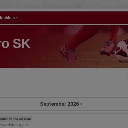
lubbhus
ro SK
a
September 2026
rmlandsbro SK Dam
rmlandsbro A-plan