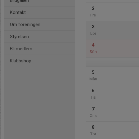
Bildgalleri
2
Kontakt
Fre
Om föreningen
3
Lör
Styrelsen
4
Bli medlem
Sön
Klubbshop
5
Mån
6
Tis
7
Ons
8
Tor