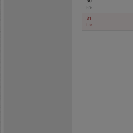
30
Fre
31
Lör