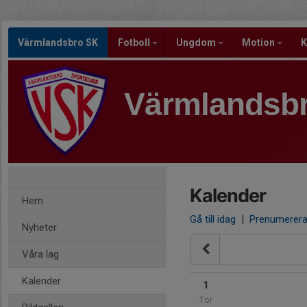
Värmlandsbro SK
Fotboll
Ungdom
Motion
K
Värmlandsb
Kalender
Hem
Gå till idag
|
Prenumerer
Nyheter
Våra lag
Kalender
1
Tor