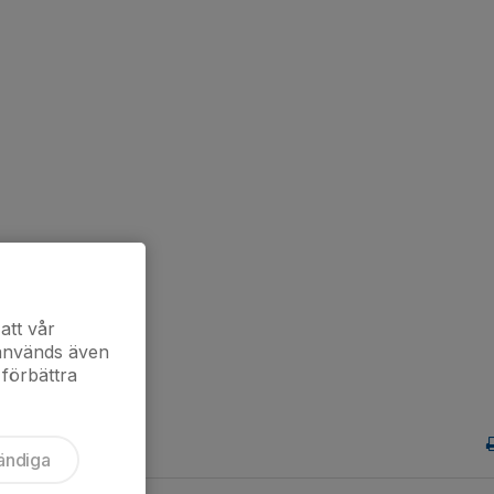
att vår
 används även
 förbättra
ändiga