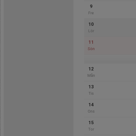
9
Fre
10
Lör
11
Sön
12
Mån
13
Tis
14
Ons
15
Tor