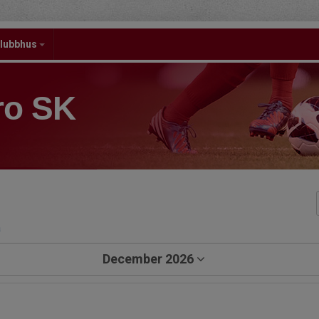
lubbhus
ro SK
a
December 2026