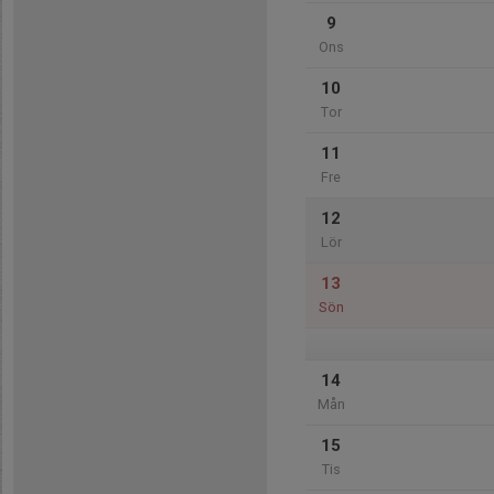
9
Ons
10
Tor
11
Fre
12
Lör
13
Sön
14
Mån
15
Tis