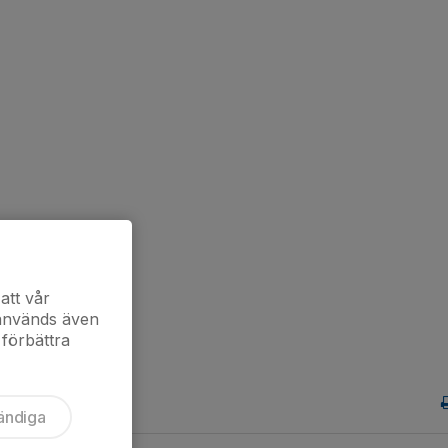
att vår
 används även
 förbättra
ändiga