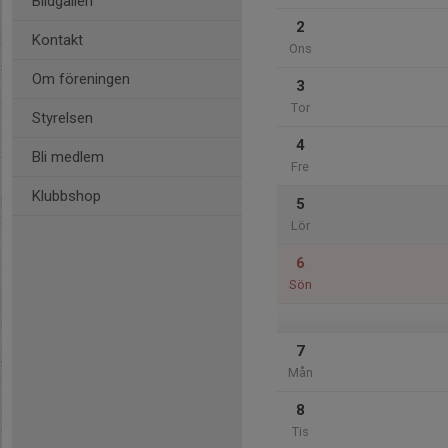
Bildgalleri
2
Kontakt
Ons
Om föreningen
3
Tor
Styrelsen
4
Bli medlem
Fre
Klubbshop
5
Lör
6
Sön
7
Mån
8
Tis