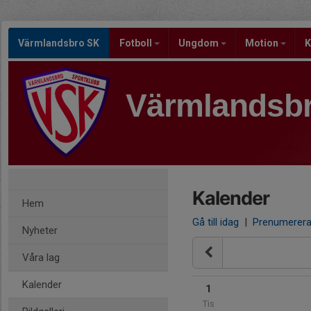
Värmlandsbro SK
Fotboll
Ungdom
Motion
K
Värmlandsb
Kalender
Hem
Gå till idag
|
Prenumerer
Nyheter
Våra lag
Kalender
1
Tis