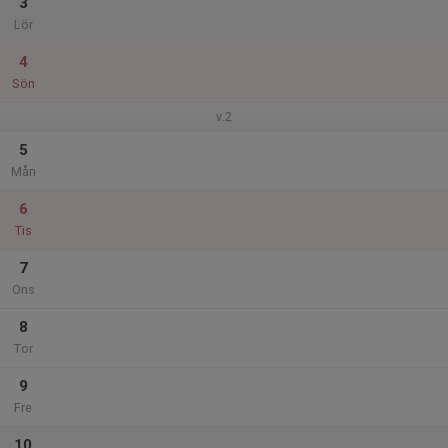
3
Lör
4
Sön
v.2
5
Mån
6
Tis
7
Ons
8
Tor
9
Fre
10