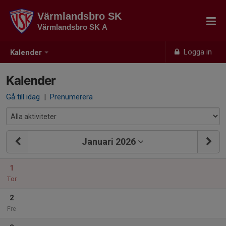
Värmlandsbro SK
Värmlandsbro SK A
Logga in
Kalender
Kalender
Gå till idag
|
Prenumerera
Januari 2026
1
Tor
2
Fre