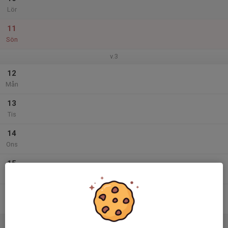
Lör
11
Sön
v.3
12
Mån
13
Tis
14
Ons
15
Tor
16
Fre
17