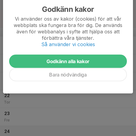
Lör
Godkänn kakor
18
17:30
Träning
Vi använder oss av kakor (cookies) för att vår
19:00
Sön
Bollhallen
webbplats ska fungera bra för dig. De används
även för webbanalys i syfte att hjälpa oss att
v.4
förbättra våra tjänster.
19
18:00
Träning
Så använder vi cookies
19:15
Mån
Bollhallen
20
Godkänn alla kakor
Tis
Bara nödvändiga
21
18:00
Träning
19:15
Ons
Bollhallen
22
Tor
23
Fre
24