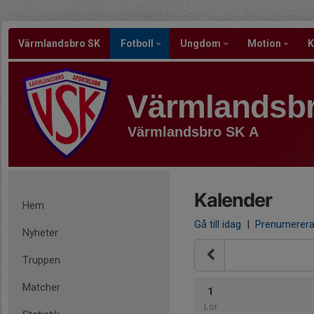
Värmlandsbro SK
Fotboll
Ungdom
Motion
K
Värmlandsb
Värmlandsbro SK A
Kalender
Hem
Gå till idag
|
Prenumerer
Nyheter
Truppen
Matcher
1
Lör