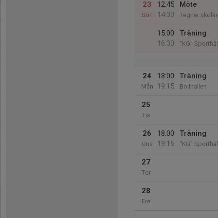
23
12:45
Möte
14:30
Sön
Tegner skola
15:00
Träning
16:30
"KG" Sporthäl
24
18:00
Träning
19:15
Mån
Bollhallen
25
Tis
26
18:00
Träning
19:15
Ons
"KG" Sporthäl
27
Tor
28
Fre