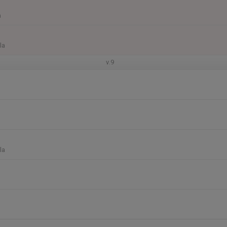
n
la
v.9
la