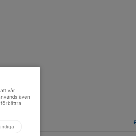
att vår
 används även
 förbättra
ändiga