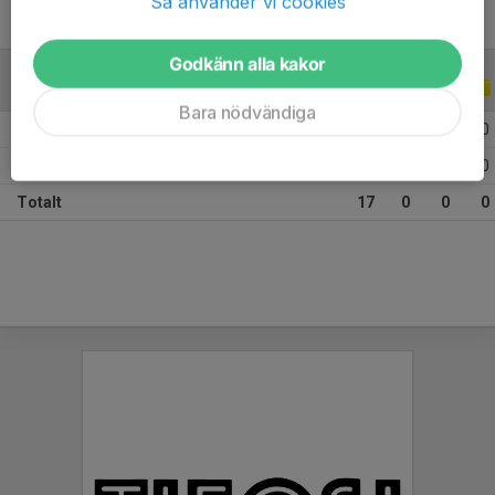
Så använder vi cookies
Godkänn alla kakor
ALLA SERIER
ALLA ÅR
Bara nödvändiga
2026
4
0
0
0
2025
13
0
0
0
Totalt
17
0
0
0