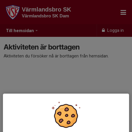
Värmlandsbro SK
Värmlandsbro SK Dam
Logga in
Till hemsidan
Aktiviteten är borttagen
Aktiviteten du försöker nå är borttagen från hemsidan.