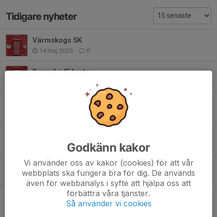
Tidigare nyheter
Värmskogs SK
14 maj 2025
0
Borgviks IF borta
15 sep 2024
0
Inställt mot Borgvik
15 sep 2024
0
Seger för U-laget
Godkänn kakor
31 aug 2024
0
Vi använder oss av kakor (cookies) för att vår
Hemmamatch för U-laget
webbplats ska fungera bra för dig. De används
30 aug 2024
0
även för webbanalys i syfte att hjälpa oss att
förbättra våra tjänster.
Hemmamatch idag för U-laget
Så använder vi cookies
17 aug 2024
0