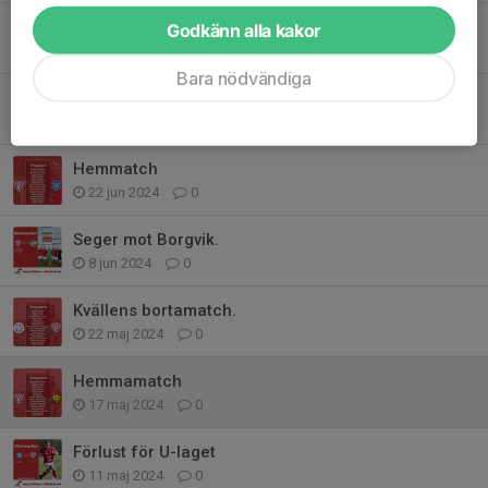
Seger mot Eskilsäter IF
Godkänn alla kakor
29 jun 2024
0
Bara nödvändiga
Derby mot Eskilsäter IF
28 jun 2024
0
Hemmatch
22 jun 2024
0
Seger mot Borgvik.
8 jun 2024
0
Kvällens bortamatch.
22 maj 2024
0
Hemmamatch
17 maj 2024
0
Förlust för U-laget
11 maj 2024
0