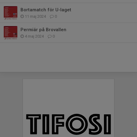
Bortamatch för U-laget
11 maj 2024
0
Permiär på Brovallen
4 maj 2024
0