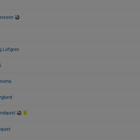
kansson
g Löfgren
nvirta
rglund
undquist
quist