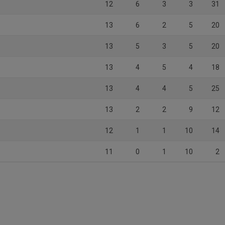
12
6
3
3
31
13
6
2
5
20
13
5
3
5
20
13
4
5
4
18
13
4
4
5
25
13
2
2
9
12
12
1
1
10
14
11
0
1
10
2