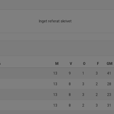
Inget referat skrivet
6
M
V
O
F
GM
13
9
1
3
41
13
8
3
2
28
13
8
3
2
23
13
8
2
3
31