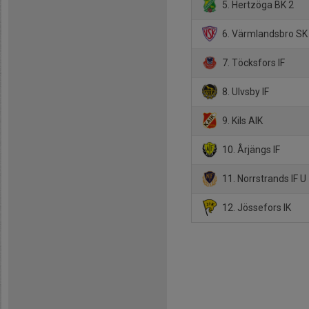
5. Hertzöga BK 2
6. Värmlandsbro SK
7. Töcksfors IF
8. Ulvsby IF
9. Kils AIK
10. Årjängs IF
11. Norrstrands IF U
12. Jössefors IK