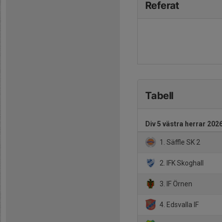
Referat
Tabell
Div 5 västra herrar 202
1. Säffle SK 2
2. IFK Skoghall
3. IF Örnen
4. Edsvalla IF