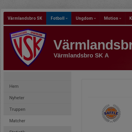
Värmlandsbro SK
Fotboll
Ungdom
Motion
K
Värmlandsb
Värmlandsbro SK A
Hem
Nyheter
Truppen
Matcher