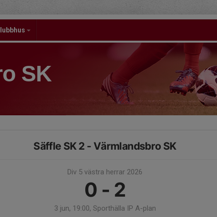
lubbhus
ro SK
Säffle SK 2 - Värmlandsbro SK
Div 5 västra herrar 2026
0 - 2
3 jun, 19:00, Sporthälla IP A-plan