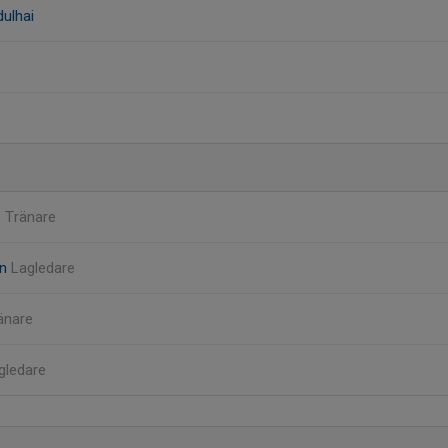
ulhai
 Tränare
on
Lagledare
änare
gledare