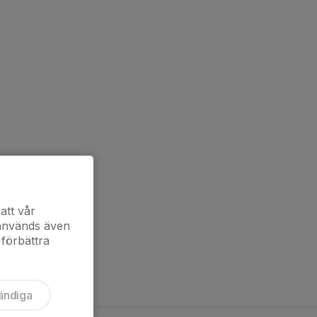
att vår
 används även
 förbättra
ändiga