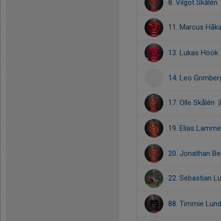
8. Vilgot Skålén
11. Marcus Hå
13. Lukas Höök
14. Leo Grimber
17. Olle Skålén
19. Elias Lamme
20. Jonathan Be
22. Sebastian L
88. Timmie Lund