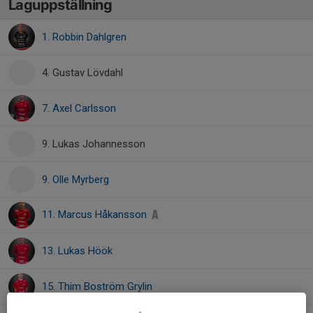
Laguppställning
1. Robbin Dahlgren
4. Gustav Lövdahl
7. Axel Carlsson
9. Lukas Johannesson
9. Olle Myrberg
11. Marcus Håkansson
13. Lukas Höök
15. Thim Boström Grylin