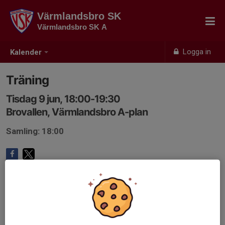
Värmlandsbro SK
Värmlandsbro SK A
Logga in
Kalender
Träning
Tisdag 9 jun, 18:00-19:30
Brovallen, Värmlandsbro A-plan
Samling: 18:00