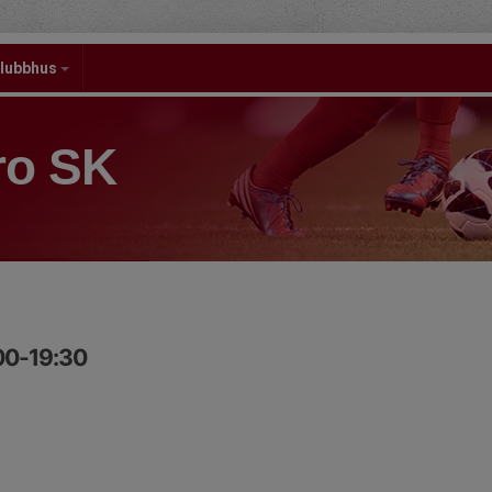
lubbhus
ro SK
:00-19:30