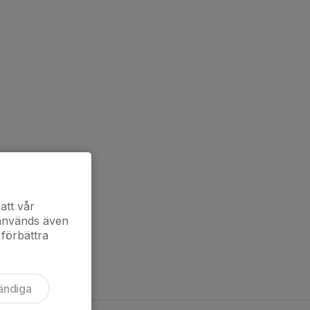
att vår
 används även
 förbättra
ändiga