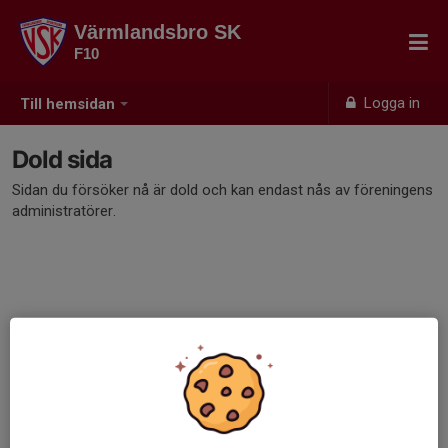
Värmlandsbro SK
F10
Logga in
Till hemsidan
Dold sida
Sidan du försöker nå är dold och kan endast nås av föreningens
administratörer.